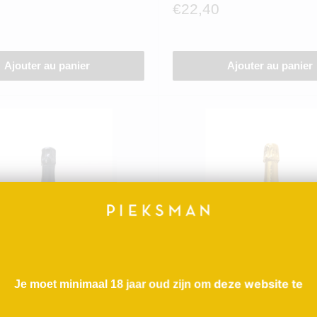
Prix
€22,40
réduit
Ajouter au panier
Ajouter au panier
deze website te
Je moet minimaal 18 jaar oud zijn om