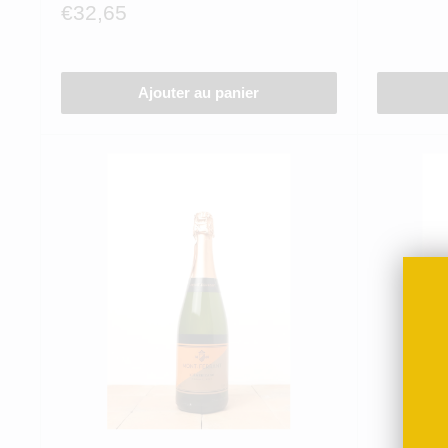
réduit
Prix
€32,65
réduit
Ajouter au panier