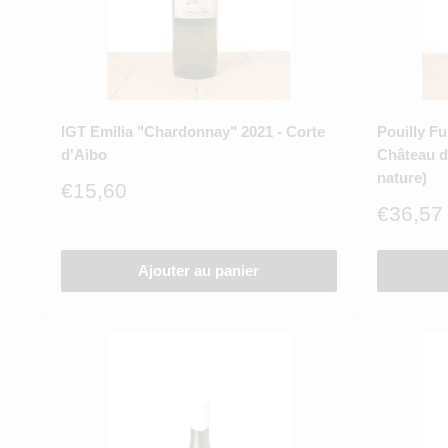
IGT Emilia "Chardonnay" 2021 - Corte
Pouilly Fu
d'Aibo
Château d
nature)
Prix
€15,60
réduit
Prix
€36,57
réduit
Ajouter au panier