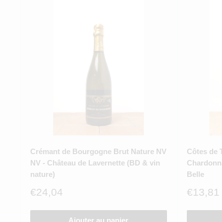
Crémant de Bourgogne Brut Nature NV
Côtes de 
NV - Château de Lavernette (BD & vin
Chardonna
nature)
Belle
Prix
Prix
€24,04
€13,81
réduit
réduit
Ajouter au panier