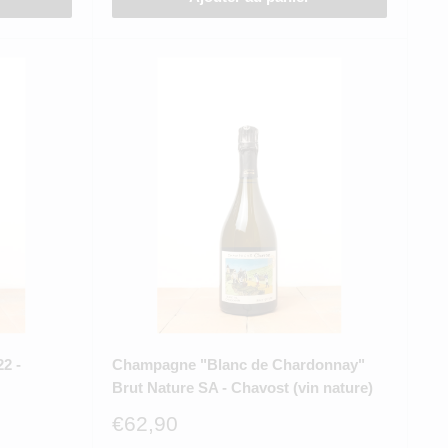
2 -
Champagne "Blanc de Chardonnay"
Brut Nature SA - Chavost (vin nature)
Prix
€62,90
réduit