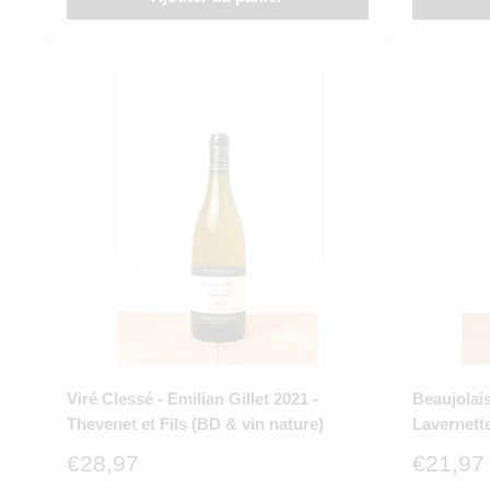
Viré Clessé - Emilian Gillet 2021 -
Beaujolais
Thevenet et Fils (BD & vin nature)
Lavernette
Prix
Prix
€28,97
€21,97
réduit
réduit