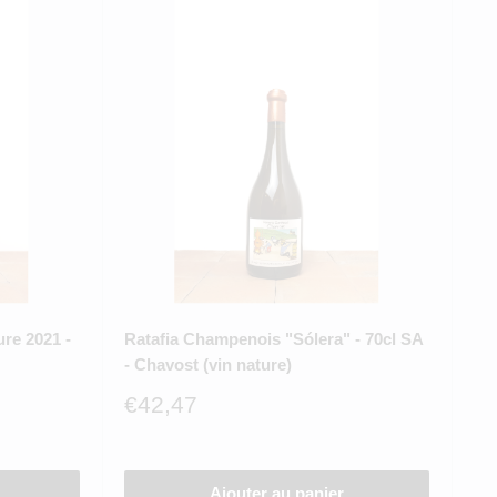
ure 2021 -
Ratafia Champenois "Sólera" - 70cl SA
- Chavost (vin nature)
Prix
€42,47
réduit
Ajouter au panier