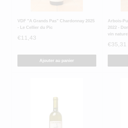
VDF "A Grands Pas" Chardonnay 2025
Arbois-Pup
- Le Cellier du Pic
2022 - Do
vin nature
Prix
€11,43
réduit
Prix
€35,31
réduit
Ajouter au panier