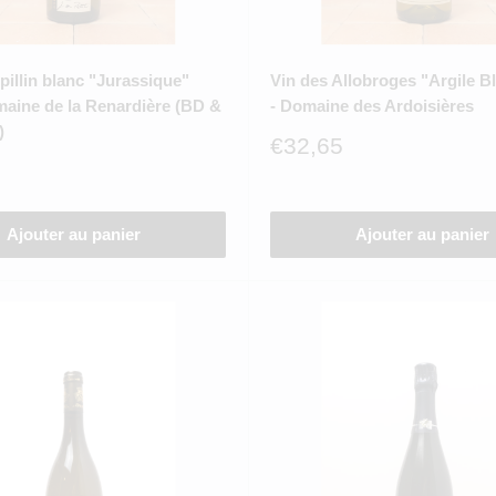
illin blanc "Jurassique"
Vin des Allobroges "Argile B
maine de la Renardière (BD &
- Domaine des Ardoisières
)
Prix
€32,65
réduit
Ajouter au panier
Ajouter au panier