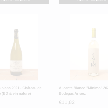
 blanc 2021 - Château de
Alicante Blanco "Minimo" 202
 (BD & vin nature)
Bodegas Arraez
Prix
€11,82
réduit