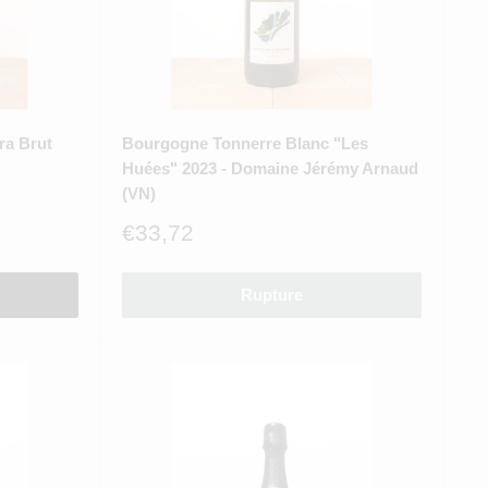
ra Brut
Bourgogne Tonnerre Blanc "Les
Huées" 2023 - Domaine Jérémy Arnaud
(VN)
Prix
€33,72
réduit
Rupture