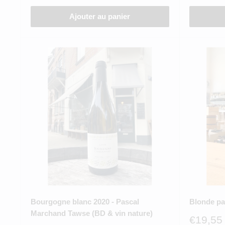
Ajouter au panier
Bourgogne blanc 2020 - Pascal
Blonde par
Marchand Tawse (BD & vin nature)
Prix
€19,55