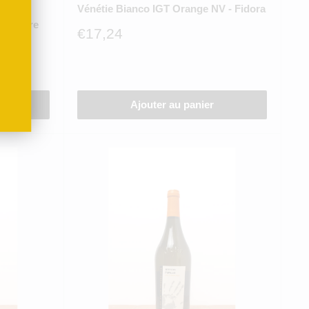
lancs"
Vénétie Bianco IGT Orange NV - Fidora
nardière
Prix
€17,24
réduit
Ajouter au panier