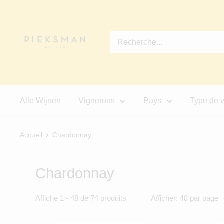
Passer
Pieksman
au
Wijnen
contenu
Alle Wijnen
Vignerons
Pays
Type de v
Accueil
Chardonnay
Chardonnay
Affiche 1 - 48 de 74 produits
Afficher: 48 par page