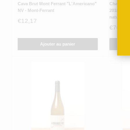
Cava Brut Mont Ferrant "L'Americano"
Champagne
NV - Mont-Ferrant
2018 - Fr
nature)
Prix
€12,17
réduit
Prix
€70,43
réduit
Ajouter au panier