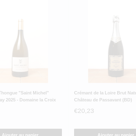
Thongue "Saint Michel"
Crémant de la Loire Brut Nat
y 2025 - Domaine la Croix
Château de Passavant (BD)
Prix
€20,23
réduit
Ajouter au panier
Ajouter au panier