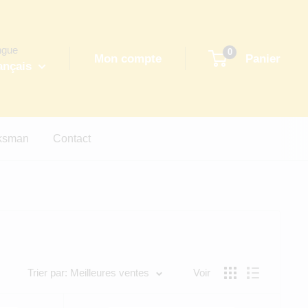
ngue
0
Mon compte
Panier
ançais
eksman
Contact
Trier par: Meilleures ventes
Voir