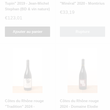
Tupin" 2019 - Jean-Michel
"Minéral" 2020 - Montirius
Stephan (BD & vin nature)
Prix
€33,19
réduit
Prix
€123,01
réduit
Ajouter au panier
Rupture
Côtes du Rhône rouge
Côtes du Rhône rouge
"Tradition" 2024 -
2024 - Domaine Elodie