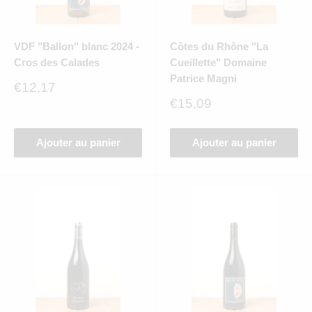
VDF "Ballon" blanc 2024 -
Côtes du Rhône "La
Cros des Calades
Cueillette" Domaine
Patrice Magni
Prix
€12,17
réduit
Prix
€15,09
réduit
Ajouter au panier
Ajouter au panier