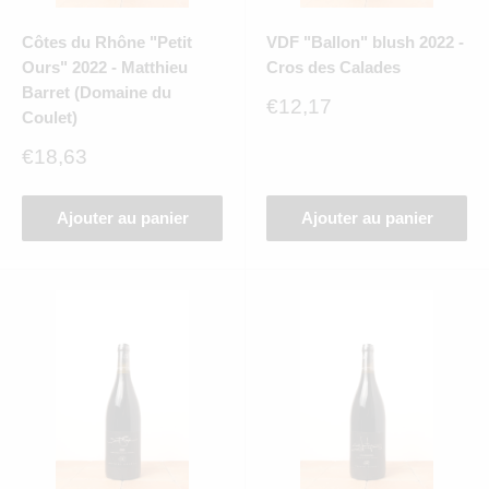
Côtes du Rhône "Petit
VDF "Ballon" blush 2022 -
Ours" 2022 - Matthieu
Cros des Calades
Barret (Domaine du
Prix
€12,17
Coulet)
réduit
Prix
€18,63
réduit
Ajouter au panier
Ajouter au panier