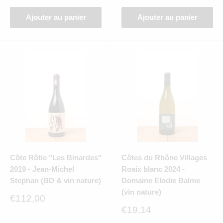
Ajouter au panier
Ajouter au panier
Côte Rôtie "Les Binardes"
Côtes du Rhône Villages
2019 - Jean-Michel
Roaix blanc 2024 -
Stephan (BD & vin nature)
Domaine Elodie Balme
(vin nature)
Prix
€112,00
réduit
Prix
€19,14
réduit