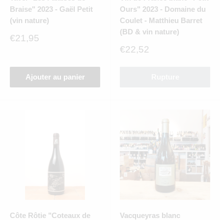
Braise" 2023 - Gaël Petit
Ours" 2023 - Domaine du
(vin nature)
Coulet - Matthieu Barret
(BD & vin nature)
Prix
€21,95
réduit
Prix
€22,52
réduit
Ajouter au panier
Rupture
Côte Rôtie "Coteaux de
Vacqueyras blanc