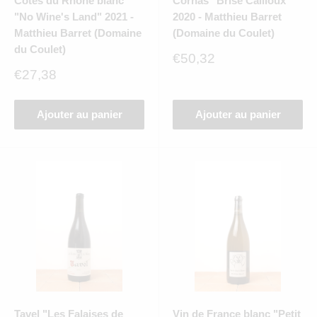
Côtes du Rhône blanc
Cornas "Brise Cailloux"
"No Wine's Land" 2021 -
2020 - Matthieu Barret
Matthieu Barret (Domaine
(Domaine du Coulet)
du Coulet)
Prix
€50,32
réduit
Prix
€27,38
réduit
Ajouter au panier
Ajouter au panier
Tavel "Les Falaises de
Vin de France blanc "Petit