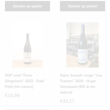
Ajouter au panier
Ajouter au panier
VDF rosé "Fons
Saint Joseph rouge "Les
Singularis" 2023 - Gaël
Travers" 2024 - Hugo
Petit (vin nature)
Vercasson (BD & vin
nature)
Prix
€19,99
réduit
Prix
€33,17
réduit