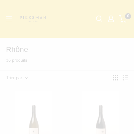
Passer
Pieksman
au
Wijnen
0
contenu
Rhône
36 produits
Trier par