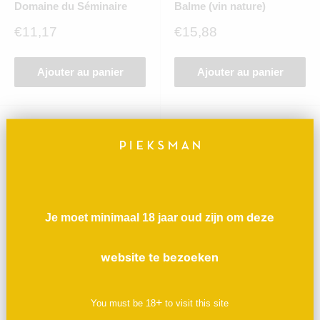
Domaine du Séminaire
Balme (vin nature)
Prix
Prix
€11,17
€15,88
réduit
réduit
Ajouter au panier
Ajouter au panier
deze
Je moet minimaal 18 jaar oud zijn om
website te bezoeken
Côte Rôtie "L'Ultime"
VDF "Syrah" - 150 cl -
2021 - Jean-Michel
Maison Stéphan
+
You must be
18
to visit this site
Stephan (BD & vin nature)
Prix
€53,91