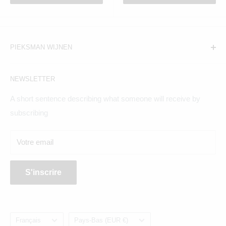
PIEKSMAN WIJNEN
Amsterdam:
NEWSLETTER
Hogeweg 19, 1098BV
A short sentence describing what someone will receive by
Maandag t/m zaterdag geopend
subscribing
Breda:
Votre email
Ginnekenweg 354, 4835NM
S'inscrire
Langue
Pays/région
Français
Pays-Bas (EUR €)