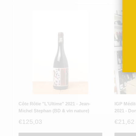
Côte Rôtie "L'Ultime" 2021 - Jean-
IGP Médit
Michel Stephan (BD & vin nature)
2021 - Do
Prix
Prix
€125,03
€21,62
réduit
réduit