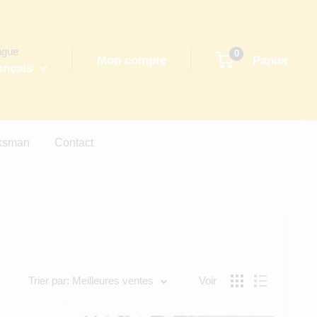
ngue
0
Mon compte
Panier
ançais
eksman
Contact
Trier par: Meilleures ventes
Voir