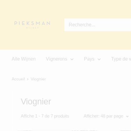
Passer
Pieksman
au
Wijnen
contenu
Alle Wijnen
Vignerons
Pays
Type de v
Accueil
Viognier
Viognier
Affiche 1 - 7 de 7 produits
Afficher: 48 par page