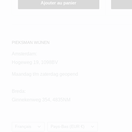
Ajouter au panier
PIEKSMAN WIJNEN
Amsterdam:
Hogeweg 19, 1098BV
Maandag t/m zaterdag geopend
Breda:
Ginnekenweg 354, 4835NM
Langue
Pays/région
Français
Pays-Bas (EUR €)