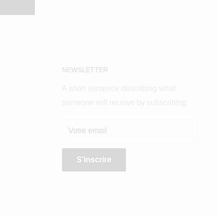
NEWSLETTER
A short sentence describing what
someone will receive by subscribing
Votre email
S'inscrire