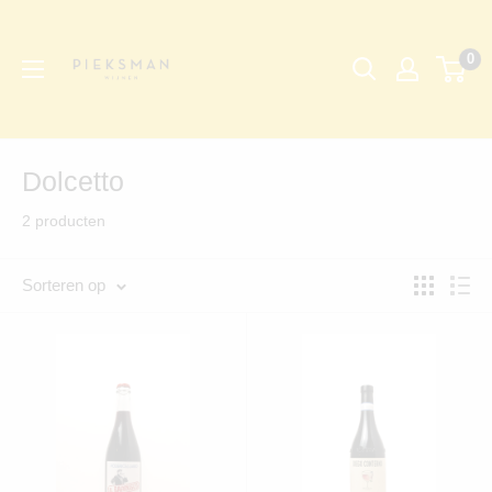
Ga
Pieksman
direct
Wijnen
0
naar
de
inhoud
Dolcetto
2 producten
Sorteren op