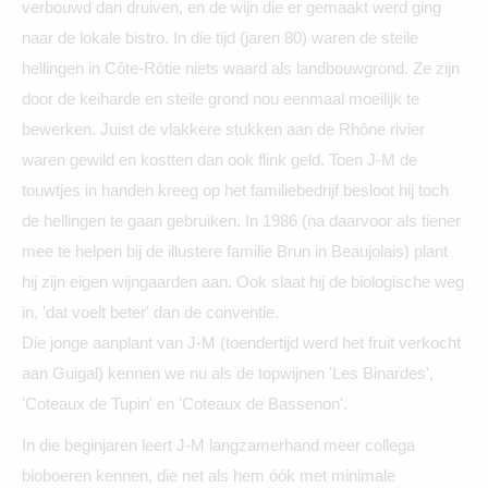
verbouwd dan druiven, en de wijn die er gemaakt werd ging
naar de lokale bistro. In die tijd (jaren 80) waren de steile
hellingen in Côte-Rôtie niets waard als landbouwgrond. Ze zijn
door de keiharde en steile grond nou eenmaal moeilijk te
bewerken. Juist de vlakkere stukken aan de Rhône rivier
waren gewild en kostten dan ook flink geld. Toen J-M de
touwtjes in handen kreeg op het familiebedrijf besloot hij toch
de hellingen te gaan gebruiken. In 1986 (na daarvoor als tiener
mee te helpen bij de illustere familie Brun in Beaujolais) plant
hij zijn eigen wijngaarden aan. Ook slaat hij de biologische weg
in, 'dat voelt beter' dan de conventie.
Die jonge aanplant van J-M (toendertijd werd het fruit verkocht
aan Guigal) kennen we nu als de topwijnen 'Les Binardes',
'Coteaux de Tupin' en 'Coteaux de Bassenon'.
In die beginjaren leert J-M langzamerhand meer collega
bioboeren kennen, die net als hem óók met minimale