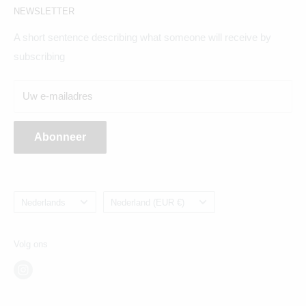
NEWSLETTER
Hogeweg 19, 1098BV
A short sentence describing what someone will receive by
Maandag t/m zaterdag geopend
subscribing
Breda:
Uw e-mailadres
Ginnekenweg 354, 4835NM
Abonneer
Taal
Land/regio
Nederlands
Nederland (EUR €)
Volg ons