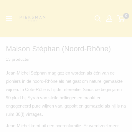
Ga
Pieksman
direct
Wijnen
0
naar
de
inhoud
Maison Stéphan (Noord-Rhône)
13 producten
Jean-Michel Stéphan mag gezien worden als één van de
pioniers in de noord-Rhône als het gaat om naturel gemaakte
wijnen. In Côte-Rôtie is hij dé referentie. Sinds de begin jaren
90 plukt hij Syrah van steile hellingen en maakt er
ongegeneerd pure wijnen van, gepokt en gemazeld als hij is na
ruim 30(!) vintages.
Jean-Michel komt uit een boerenfamilie. Er werd veel meer