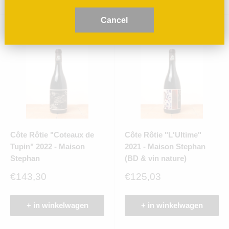
C
ancel
Côte Rôtie "Coteaux de
Côte Rôtie "L'Ultime"
Tupin" 2022 - Maison
2021 - Maison Stephan
Stephan
(BD & vin nature)
Verkoopprijs
Verkoopprijs
€143,30
€125,03
+ in winkelwagen
+ in winkelwagen