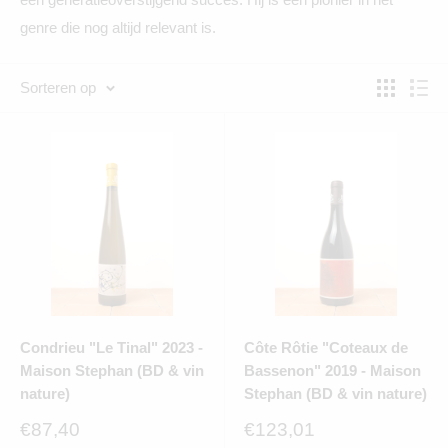
genre die nog altijd relevant is.
Sorteren op
Condrieu "Le Tinal" 2023 -
Côte Rôtie "Coteaux de
Maison Stephan (BD & vin
Bassenon" 2019 - Maison
nature)
Stephan (BD & vin nature)
Verkoopprijs
Verkoopprijs
€87,40
€123,01