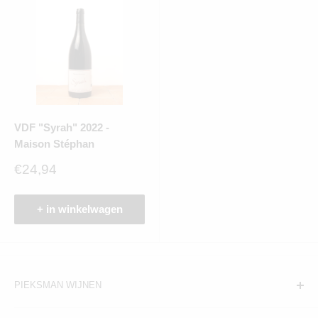
VDF "Syrah" 2022 -
Maison Stéphan
Verkoopprijs
€24,94
+ in winkelwagen
PIEKSMAN WIJNEN
Amsterdam: