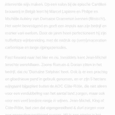
interventie wijn maken. Op een salon bij de epische Cantillon
brouwerij in België leert hij Marcel Lapierre en Philipe en
Michèlle Aubèry van Domaine Gramenon kennen (filmisch!).
Het werkt bevestigend en geeft een impuls aan zijn bedrijf en
manier van werken. Door de jaren heen perfectioneert hij zijn
sulfietloze wijnbereiding, met de nadruk op (semi)maceration
carbonique en lange rijpingsperiodes.
Fast forward naar het hier en nu. Inmiddels kent Jean-Michel
terechte wereldfaam. Zoons Romain & Dorian zitten in het
bedrijf, dat nu 'Domaine Stéphan' heet. Ook is er een prachtig
en gloednieuw pand in gebruik genomen, en er zijn 5 hectare
wijngaard bijgeplant buiten de AOC Côte-Rôtie, die niet alleen
voor een verdubbeling van het aantal land zorgen, maar ook
voor een veel bredere range in wijnen. Jean-Michel, King of
Côte-Rôtie, laat zien dat eigengereidheid & durf zorgen voor
een generatieoverstijgend succes. Hij is een pionier in het