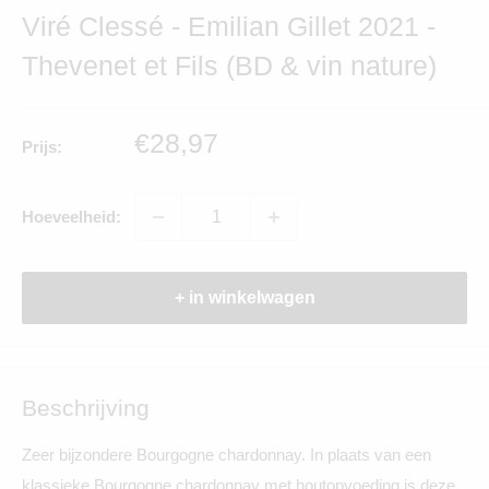
Viré Clessé - Emilian Gillet 2021 -
Thevenet et Fils (BD & vin nature)
Verkoopprijs
€28,97
Prijs:
Hoeveelheid:
+ in winkelwagen
Beschrijving
Zeer bijzondere Bourgogne chardonnay. In plaats van een
klassieke Bourgogne chardonnay met houtopvoeding is deze