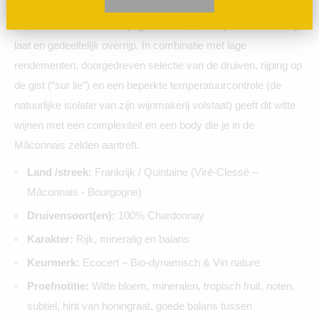
wijnmaker zweert bij het traditionele wijnmaken van zijn
voorouders. Net zoals zijn grootvader plukt hij de Chardonnay
laat en gedeeltelijk overrijp. In combinatie met lage
rendementen, doorgedreven selectie van de druiven, rijping op
de gist (“sur lie”) en een beperkte temperatuurcontrole (de
natuurlijke isolatie van zijn wijnmakerij volstaat) geeft dit witte
wijnen met een complexiteit en een body die je in de
Mâconnais zelden aantreft.
Land /streek:
Frankrijk / Quintaine (Viré-Clessé –
Mâconnais - Bourgogne)
Druivensoort(en):
100% Chardonnay
Karakter:
Rijk, mineralig en balans
Keurmerk:
Ecocert – Bio-dynamisch & Vin nature
Proefnotitie:
Witte bloem, mineralen, tropisch fruit, noten,
subtiel, hint van honingraat, goede balans tussen