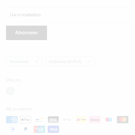
Breda:
Uw e-mailadres
Ginnekenweg 354, 4835NM
Abonneer
Taal
Land/regio
Nederlands
Nederland (EUR €)
Volg ons
Wij accepteren