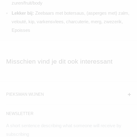
zuren/fruit/body
Lekker bij:
Zeebaars met botersaus, (asperges met) zalm,
velouté, kip, varkensvlees, charcuterie, merg, zwezerik,
Epoisses
Misschien vind je dit ook interessant
PIEKSMAN WIJNEN
Amsterdam:
NEWSLETTER
Hogeweg 19, 1098BV
A short sentence describing what someone will receive by
Maandag t/m zaterdag geopend
subscribing