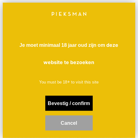
we Château Lestignac. Het wijnhuis wordt sinds 2008 bestierd
door de jonge Camille en Mathias Marquet. Het stel nam het
château van Mathias’ grootouders over, waarna ze het direct
de biodynamie inleidden. Op hun 7,5 hectare aan eigen grond
bewerken ze het land nu volledig biodynamisch en werken ze
deze
Je moet minimaal 18 jaar oud zijn om
zo veel mogelijk met lokale druiven. De ca. 40 jaar oude
gaarden zijn aangeplant op verschillende ondergronden: een
website te bezoeken
klei-kalkplateau en diverse kalksteenhellingen met vuursteen.
Toen in 2017 het noodlot toesloeg en de hele oogst van
+
You must be
18
to visit this site
Chateau Lestignac verloren ging door vorst, besloten Camille
en Mathias op zoek te gaan naar wijnboeren die
biologisch/biodynamisch boerden, maar zelf geen wijn
Bevestig / confirm
maakten. Ze ontdekten een wereld aan toffe wijnboeren die
geen toegang hadden tot een kelder om wijn te maken of op te
C
ancel
slaan. Met die boeren en hun druiven zijn ze in 2018 het bedrijf
Hors les Murs ('Buiten de Muren') gestart waarbij ze werken