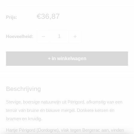
Verkoopprijs
€36,87
Prijs:
Hoeveelheid:
+ in winkelwagen
Beschrijving
Stevige, boersige natuurwijn uit Périgord, afkomstig van een
terroir van bruine en blauwe mergel. Donkere kersen en
bramen en kruidig.
Hartje Périgord (Dordogne), vlak tegen Bergerac aan, vinden