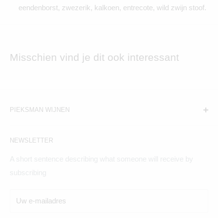
eendenborst, zwezerik, kalkoen, entrecote, wild zwijn stoof.
Misschien vind je dit ook interessant
PIEKSMAN WIJNEN
Amsterdam:
NEWSLETTER
Hogeweg 19, 1098BV
A short sentence describing what someone will receive by
Maandag t/m zaterdag geopend
subscribing
Breda:
Uw e-mailadres
Ginnekenweg 354, 4835NM