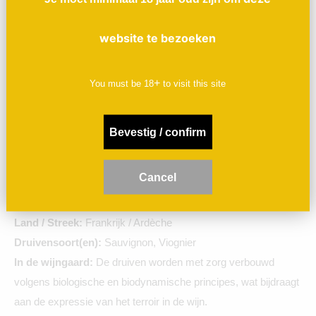
Viognier druiven, afkomstig van oude wijngaarden met een
website te bezoeken
gemiddelde leeftijd van 30 jaar. Het resultaat is een wijn met
een rijke persoonlijkheid en karakter, die frisheid en
drinkbaarheid behoudt.
+
You must be
18
to visit this site
Achtergrond
Cros des Calades is een project van Florence en Benoît
Bevestig / confirm
Chazallon, die eerder Château de la Selve in de Ardèche
hebben opgericht. Met Cros des Calades streven ze ernaar
C
ancel
om oude wijngaarden nieuw leven in te blazen en wijnen te
produceren die zowel puur als toegankelijk zijn.
Land / Streek:
Frankrijk / Ardèche
Druivensoort(en):
Sauvignon, Viognier
In de wijngaard:
De druiven worden met zorg verbouwd
volgens biologische en biodynamische principes, wat bijdraagt
aan de expressie van het terroir in de wijn.