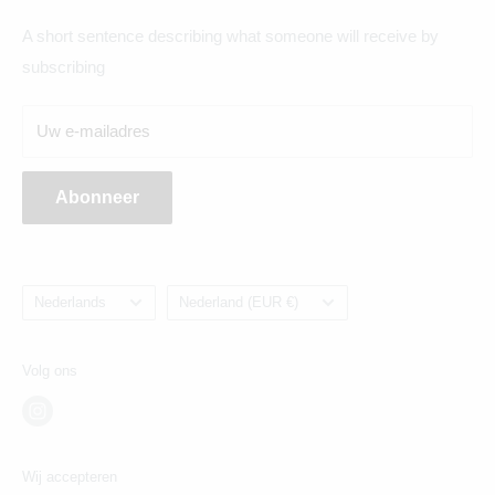
A short sentence describing what someone will receive by
Maandag t/m zaterdag geopend
subscribing
Breda:
Uw e-mailadres
Ginnekenweg 354, 4835NM
Abonneer
Taal
Land/regio
Nederlands
Nederland (EUR €)
Volg ons
Wij accepteren