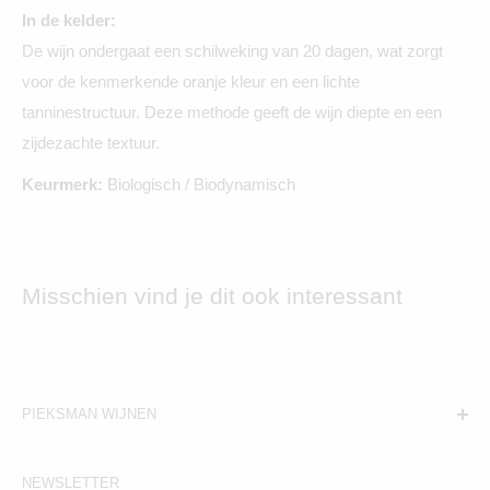
In de kelder:
De wijn ondergaat een schilweking van 20 dagen, wat zorgt
voor de kenmerkende oranje kleur en een lichte
tanninestructuur. Deze methode geeft de wijn diepte en een
zijdezachte textuur.
Keurmerk:
Biologisch / Biodynamisch
Misschien vind je dit ook interessant
PIEKSMAN WIJNEN
Amsterdam:
NEWSLETTER
Hogeweg 19, 1098BV