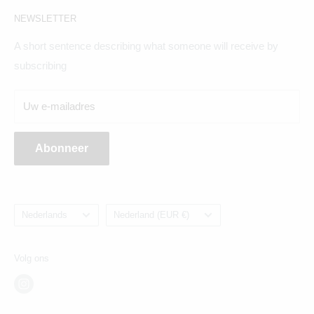
Amsterdam:
NEWSLETTER
Hogeweg 19, 1098BV
A short sentence describing what someone will receive by
Maandag t/m zaterdag geopend
subscribing
Breda:
Uw e-mailadres
Ginnekenweg 354, 4835NM
Abonneer
Taal
Land/regio
Nederlands
Nederland (EUR €)
Volg ons