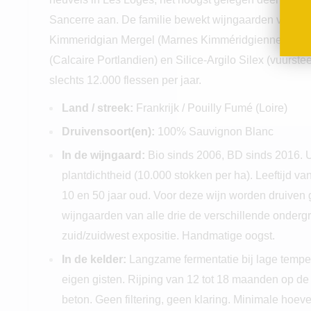
Sancerre aan. De familie bewekt wijngaarden van dr
Kimmeridgian Mergel (Marnes Kimméridgiennes), Por
(Calcaire Portlandien) en Silice-Argilo Silex (vuurst
slechts 12.000 flessen per jaar.
Land / streek:
Frankrijk / Pouilly Fumé (Loire)
Druivensoort(en):
100% Sauvignon Blanc
In de wijngaard:
Bio sinds 2006, BD sinds 2016. U
plantdichtheid (10.000 stokken per ha). Leeftijd va
10 en 50 jaar oud. Voor deze wijn worden druiven 
wijngaarden van alle drie de verschillende onderg
zuid/zuidwest expositie. Handmatige oogst.
In de kelder:
Langzame fermentatie bij lage tempe
eigen gisten. Rijping van 12 tot 18 maanden op de "l
beton. Geen filtering, geen klaring. Minimale hoevee