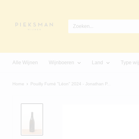
Ga
Pieksman
direct
Wijnen
naar
de
inhoud
Alle Wijnen
Wijnboeren
Land
Type wi
Home
Pouilly Fumé "Léon" 2024 - Jonathan P...