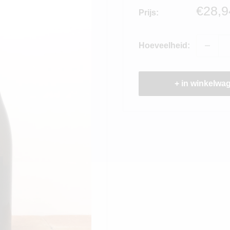
Verko
€28,9
Prijs:
Hoeveelheid:
+ in winkelwa