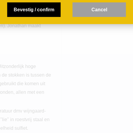
ie verschillende bodems:
Bevestig / confirm
C
ancel
tlandische Kalksteen
een). Jonathan maakt
itzonderlijk hoge
n de stokken is tussen de
gebruikt die komen uit
ronden, allen met een
ratuur dmv wijngaard-
ie" in roestvrij staal en
lheid sulfiet.