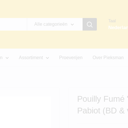
Taal
Alle categorieën
Nederla
jn
Assortiment
Proeverijen
Over Pieksman
Pouilly Fumé 
Pabiot (BD & 