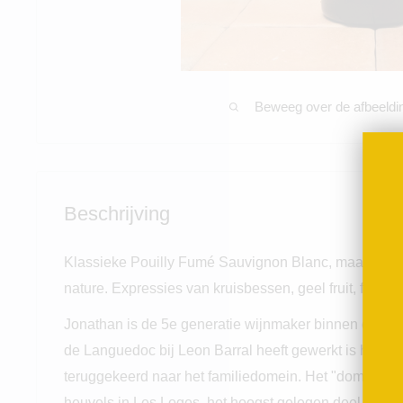
Beweeg over de afbeeldi
Beschrijving
Klassieke Pouilly Fumé Sauvignon Blanc, maar dan 
nature. Expressies van kruisbessen, geel fruit, frisse
Jonathan is de 5e generatie wijnmaker binnen de Pabio
de Languedoc bij Leon Barral heeft gewerkt is hij op 21
teruggekeerd naar het familiedomein. Het "domaine" 
heuvels in Les Loges, het hoogst gelegen deel van P