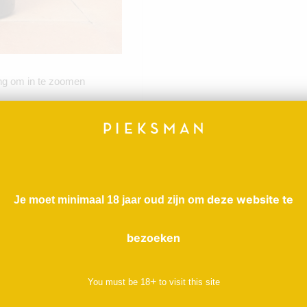
ng om in te zoomen
deze website te
biodynamisch en vin
Je moet minimaal 18 jaar oud zijn om
 limoen, buxus en appel.
bezoeken
t familie. Nadat hij in
-jarige leeftijd
+
You must be
18
to visit this site
is gesitueerd op de
ouilly Fumé, dicht tegen