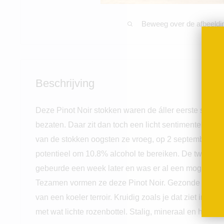
Beweeg over de afbeeldi
Beschrijving
Deze Pinot Noir stokken waren de áller eerste stokke
bezaten. Daar zit dan toch een licht sentimentele waa
van de stokken oogsten ze vroeg, op 2 september en
potentieel om 10.8% alcohol te bereiken. De tweede h
gebeurde een week later en was er al een mogelijkhe
Tezamen vormen ze deze Pinot Noir. Gezonde jonge dru
van een koeler terroir.
Kruidig zoals je dat ziet in Zu
met wat lichte rozenbottel. Stalig, mineraal en heel e