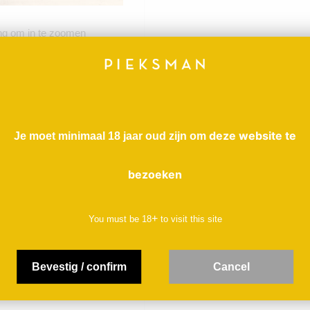
ng om in te zoomen
deze website te
Je moet minimaal 18 jaar oud zijn om
n die
Annamária en Attila
rde aan. De eerste helft
bezoeken
 hadden de druiven het
elft van de oogst
+
You must be
18
to visit this site
id voor 11,5% alcohol.
iven, rijp maar fris,
Bevestig / confirm
C
ancel
id-Duitse Spätburgunders
rg sappig.