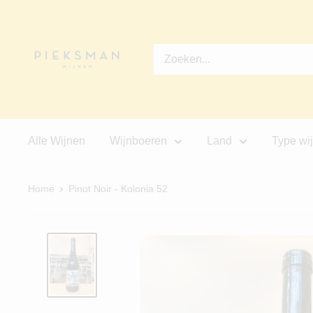
Ga
Pieksman
direct
Wijnen
naar
de
inhoud
Alle Wijnen
Wijnboeren
Land
Type wi
Home
Pinot Noir - Kolonia 52