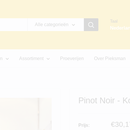
Taal
Alle categorieën
Nederla
jn
Assortiment
Proeverijen
Over Pieksman
Pinot Noir - K
Verko
€30,1
Prijs: