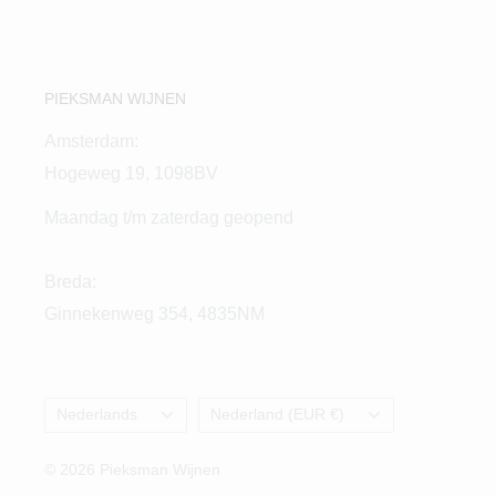
PIEKSMAN WIJNEN
Amsterdam:
Hogeweg 19, 1098BV
Maandag t/m zaterdag geopend
Breda:
Ginnekenweg 354, 4835NM
Taal
Land/regio
Nederlands
Nederland (EUR €)
© 2026 Pieksman Wijnen