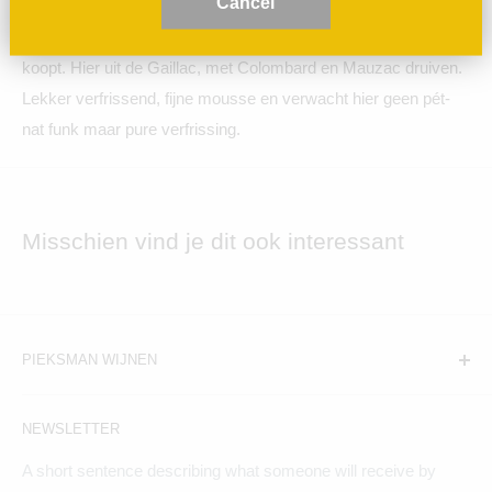
C
ancel
Een frisse pét-nat van Domaine Grosbois. Een wijnhuis uit de
Loire dat in lastige Loire-jaren ook druiven uit andere regio's
koopt. Hier uit de Gaillac, met Colombard en Mauzac druiven.
Lekker verfrissend, fijne mousse en verwacht hier geen pét-
nat funk maar pure verfrissing.
Misschien vind je dit ook interessant
PIEKSMAN WIJNEN
Amsterdam:
NEWSLETTER
Hogeweg 19, 1098BV
A short sentence describing what someone will receive by
Maandag t/m zaterdag geopend