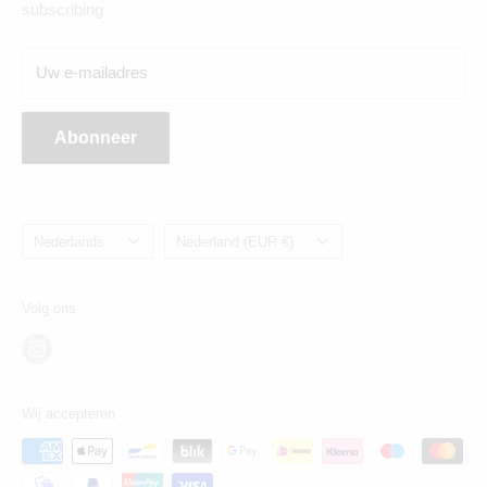
subscribing
Breda:
Uw e-mailadres
Ginnekenweg 354, 4835NM
Abonneer
Taal
Land/regio
Nederlands
Nederland (EUR €)
Volg ons
Wij accepteren