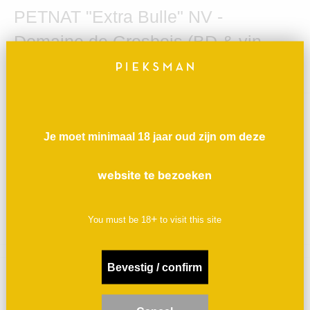
PETNAT "Extra Bulle" NV -
Domaine de Grosbois (BD & vin
nature)
Verkoopprijs
€18,82
Prijs:
deze
Je moet minimaal 18 jaar oud zijn om
Hoeveelheid:
website te bezoeken
+ in winkelwagen
+
You must be
18
to visit this site
Bevestig / confirm
Beschrijving