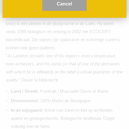
C
ancel
heeft.
De goedlachse Jo (zeer herkenbaar vanwege zijn gigantische
snor) is een pionier in de biodynamie in de Loire. Hij
werkt
sinds 1999 biologisch en ontving in 2002 het ECOCERT-
biocertificaat.
Zijn wijnen zijn spatzuiver en sommige cuvée's
kunnen ook goed ouderen.
“
Jo Landron remains one of his region's most conspicuous
over-achievers, and his name (or that of one of the domaines
with which he is affiliated) on the label a virtual guarantor of fine
quality
.” David Schildknecht
Land / Streek:
Frankrijk / Muscadet-Sèvre et Maine
Druivensoort:
100% Melon de Bourgogne
In de wijngaard:
terroir van zand en klei op amfiboliet,
quartz en gneisgesteente. Biologische landbouw. Oogst
volledig met de hand.