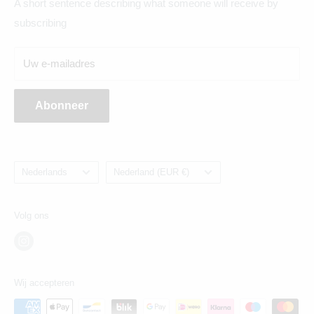
A short sentence describing what someone will receive by
Maandag t/m zaterdag geopend
subscribing
Breda:
Uw e-mailadres
Ginnekenweg 354, 4835NM
Abonneer
Taal
Land/regio
Nederlands
Nederland (EUR €)
Volg ons
Wij accepteren