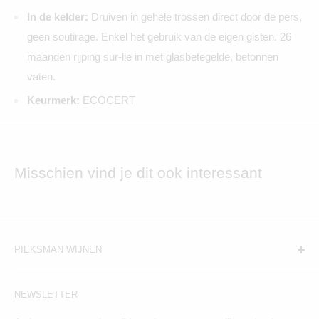
In de kelder:
Druiven in gehele trossen direct door de pers,
geen soutirage. Enkel het gebruik van de eigen gisten. 26
maanden rijping sur-lie in met glasbetegelde, betonnen
vaten.
Keurmerk:
ECOCERT
Misschien vind je dit ook interessant
PIEKSMAN WIJNEN
Amsterdam:
NEWSLETTER
Hogeweg 19, 1098BV