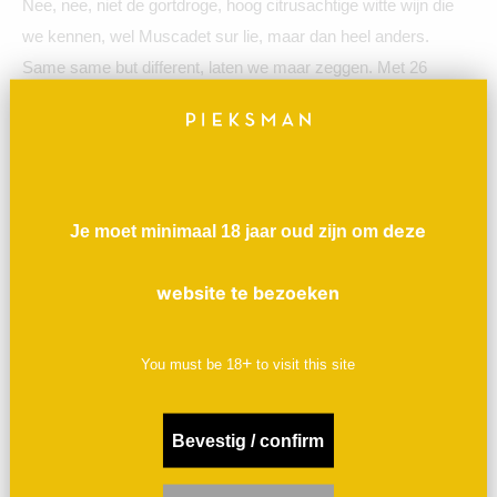
Nee, nee, niet de gortdroge, hoog citrusachtige witte wijn die
we kennen, wel Muscadet sur lie, maar dan heel anders.
Same same but different, laten we maar zeggen. Met 26
maanden rijping sur-lies niet de Muscadet om bij de bekende
combinatie met oesters te combineren, maar juist bij
kalfszwezerik, stevig gekruide keukens of bij gebakken Sint-
Jacobsschelpen. Leuk om iemand mee te verrassen, of jezelf.
Prachtig rond, complex, vol gedroogd geel fruit en rokerige
deze
Je moet minimaal 18 jaar oud zijn om
tonen met een zilt randje. Witte bloemen en zachte
aromatische kruiden binden de wijn tot een geheel. le Fief du
website te bezoeken
Breil, een hele mooie weergave van terroir en al helemaal van
het talent en kunnen van Jo.
+
You must be
18
to visit this site
In het noordwestelijke deel van de Loire, nabij Nantes, ligt de
appellatie Muscadet S&M,
niet te verwarren met de
zoete
Bevestig / confirm
Muscatwijnen. De officiële benaming van de druif is Melon de
Bourgogne, die dan weer niets met de Bourgogne te maken