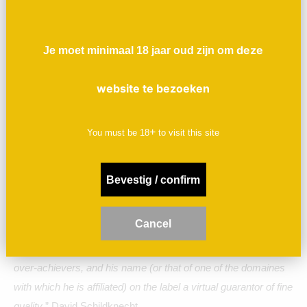
Strak, droog, fris, mineralig, tikje rond en zeer ziltig in de
afdronk. Minder citrus (grapefruit) dan Louvetrie. Letterlijk alsof
je een steen likt! Zuiver natuurwijn.
deze
Je moet minimaal 18 jaar oud zijn om
In het noord-westelijk deel van de Loire ligt de appelation
website te bezoeken
Muscadet S&M. De lokale benaming van de druif Muscadet is,
wat verwarrend kan zijn want deze is iets heel anders dan de
zoete Muscaat! De officiële benaming van de druif is Melon de
+
You must be
18
to visit this site
Bourgogne, welke dan weer niets met de Bourgogne te maken
heeft.
Bevestig / confirm
De goedlachse Jo (zeer herkenbaar vanwege zijn gigantische
snor) is een pionier in de biodynamie in Loire. Zijn wijnen zijn
C
ancel
spatzuiver en sommige cuvee kunnen ook goed ouderen.
“
Jo Landron remains one of his region's most conspicuous
over-achievers, and his name (or that of one of the domaines
with which he is affiliated) on the label a virtual guarantor of fine
quality
.” David Schildknecht