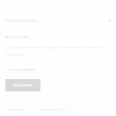
PIEKSMAN WIJNEN
Amsterdam:
NEWSLETTER
Hogeweg 19, 1098BV
A short sentence describing what someone will receive by
Maandag t/m zaterdag geopend
subscribing
Breda:
Uw e-mailadres
Ginnekenweg 354, 4835NM
Abonneer
Taal
Land/regio
Nederlands
Nederland (EUR €)