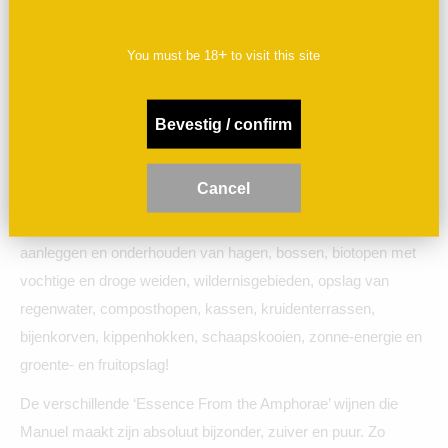
bewerkt.
+
You must be
18
to visit this site
De boerderij en omgeving kennen een enorme natuurlijke
diversiteit, wat geweldige mogelijkheden biedt niet alleen nu
maar ook in de toekomst. Doel is dat het bedrijf zo veel
Bevestig / confirm
mogelijk in staat is om in zijn eigen behoefte aan meststoffen
en hulpmiddelen te voorzien. De “levensaders van de
C
ancel
boerderij” zijn de verschillende soorten landbouw. Dus:
veeteelt, verbouwen van groenten, fruit en wijn, maar ook
aanleggen en onderhouden van hagen, bossen, biotopen met
vochtige en droge weiden, wildernisgebieden, opslag van
regenwater, composthopen, kassen, kruidenterrassen,
bijenkorven, kippenhokken, schaapskooien, zonne-energie en
groente- en fruitopslag!
De verschillende ‘Essence From the Amphorae’ wijnen die
Manuel maakt zijn absoluut bijzonder, zuiver en puur. Zo