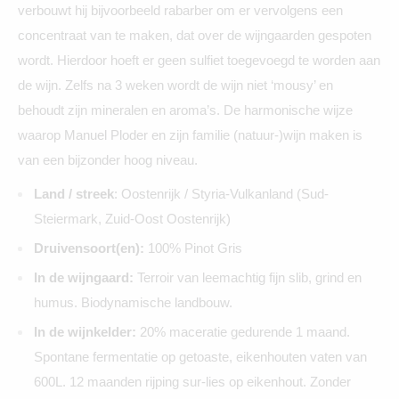
verbouwt hij bijvoorbeeld rabarber om er vervolgens een
concentraat van te maken, dat over de wijngaarden gespoten
wordt. Hierdoor hoeft er geen sulfiet toegevoegd te worden aan
de wijn. Zelfs na 3 weken wordt de wijn niet ‘mousy’ en
behoudt zijn mineralen en aroma’s. De harmonische wijze
waarop Manuel Ploder en zijn familie (natuur-)wijn maken is
van een bijzonder hoog niveau.
Land / streek
: Oostenrijk / Styria-Vulkanland (Sud-
Steiermark, Zuid-Oost Oostenrijk)
Druivensoort(en):
100% Pinot Gris
In de wijngaard:
Terroir van leemachtig fijn slib, grind en
humus. Biodynamische landbouw.
In de wijnkelder:
20% maceratie gedurende 1 maand.
Spontane fermentatie op getoaste, eikenhouten vaten van
600L. 12 maanden rijping sur-lies op eikenhout. Zonder