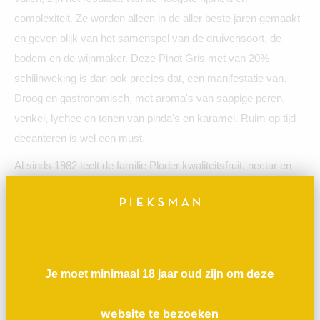
complexiteit. Ze worden alleen in de aller beste jaren gemaakt
en geven blijk van het samenspel van de druivensoort, de
bodem en de wijnmaker. Deze Pinot Gris met van 20%
schilinweking is dan ook precies dat, een manifestatie van.
Droog en gastronomisch, met aroma's van sappige peren,
venkel, lychee en tonen van pinda's en karamel. Ruim op tijd
decanteren is wel een must.
Al sinds 1982 teelt de familie Ploder kwaliteitsfruit, nectar en
wijn in ‘Vulkanland’, dat is in het zuiden van de Steiermark
(Zuid-Oost Oostenrijk, vlak boven Maribor). Een gebied vol
bergen en heuvels met een enorme diversiteit aan
ondergronden.
deze
In 2006 werden de eerste PIWI stokken aangeplant en begon
Je moet minimaal 18 jaar oud zijn om
de familie Ploder met biodynamisch boeren. Een jaar later al
website te bezoeken
werden alle fruit- en wijngaarden volledig biodynamisch