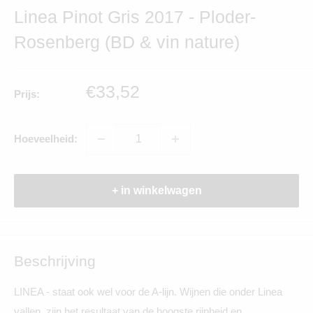
Linea Pinot Gris 2017 - Ploder-
Rosenberg (BD & vin nature)
Verkoopprijs
€33,52
Prijs:
Hoeveelheid:
+ in winkelwagen
Beschrijving
LINEA - staat ook wel voor de A-lijn. Wijnen die onder Linea
vallen, zijn het resultaat van de hoogste rijpheid en