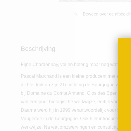
Beweeg over de afbeeldi
Beschrijving
Fijne Chardonnay, vol en boterig maar nog wat frishe
Pascal Marchand is een kleine producent met een g
dichter trok op zijn 21e richting de Bourgogne waar 
bij Domaine du Comte Armand, Clos des Epeneaux. Hi
van een puur biologische werkwijze, eerlijk voor het 
Daarna werd hij in 1999 verantwoordelijk voor het n
Vougeraie in de Bourgogne. Ook hier introduceerde h
werkwijze. Na wat omzwervingen en consulting kluss