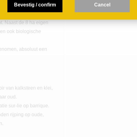
later (2010) vond hij
Bevestig / confirm
C
ancel
e, die tevens enige
. Naast de 8 ha eigen
en ook biologische
genomen, absoluut een
ir van kalksteen en klei,
aar oud.
ie sur-lie op barrique.
den rijping op oude,
n.