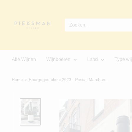
Ga
Pieksman
direct
Wijnen
naar
de
inhoud
Alle Wijnen
Wijnboeren
Land
Type wi
Home
Bourgogne blanc 2023 - Pascal Marchan...