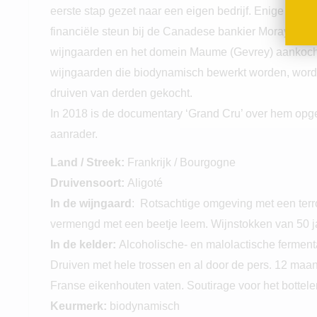
eerste stap gezet naar een eigen bedrijf. Enige jaren 
financiële steun bij de Canadese bankier Moray Taws
wijngaarden en het domein Maume (Gevrey) aankocht
wijngaarden die biodynamisch bewerkt worden, word
druiven van derden gekocht.
In 2018 is de documentary ‘Grand Cru’ over hem op
aanrader.
Land / Streek:
Frankrijk / Bourgogne
Druivensoort:
Aligoté
In de wijngaard
: Rotsachtige omgeving met een terro
vermengd met een beetje leem. Wijnstokken van 50 j
In de kelder:
Alcoholische- en malolactische fermentat
Druiven met hele trossen en al door de pers. 12 maan
Franse eikenhouten vaten. Soutirage voor het bottele
Keurmerk:
biodynamisch