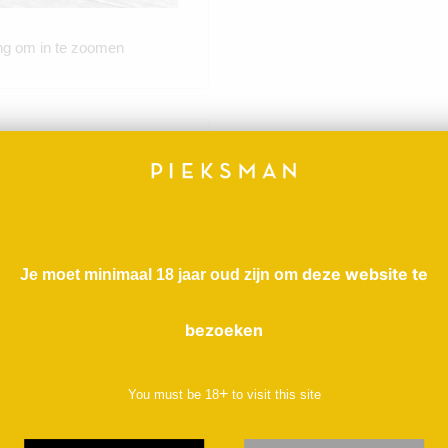
ng om in te zoomen
id.
rote naam. De Canadese
deze website te
Je moet minimaal 18 jaar oud zijn om
hij in 1985 wijnmaker was
er raakte hij overtuigd
bezoeken
land en de druiven.
ieuwe Domaine de la
+
You must be
18
to visit this site
ij de biologische
en, werd in 2006 een