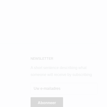
NEWSLETTER
A short sentence describing what
someone will receive by subscribing
Uw e-mailadres
Abonneer