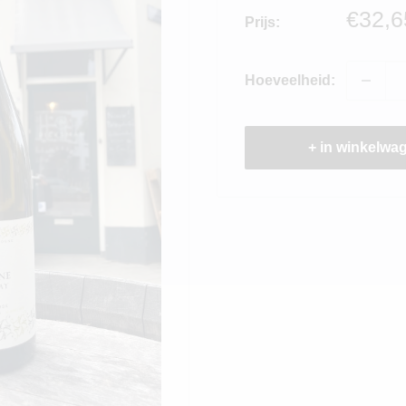
Verko
€32,6
Prijs:
Hoeveelheid:
+ in winkelwa