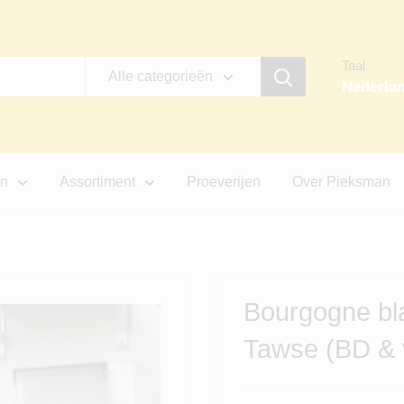
Taal
Alle categorieën
Nederla
jn
Assortiment
Proeverijen
Over Pieksman
Bourgogne bl
Tawse (BD & v