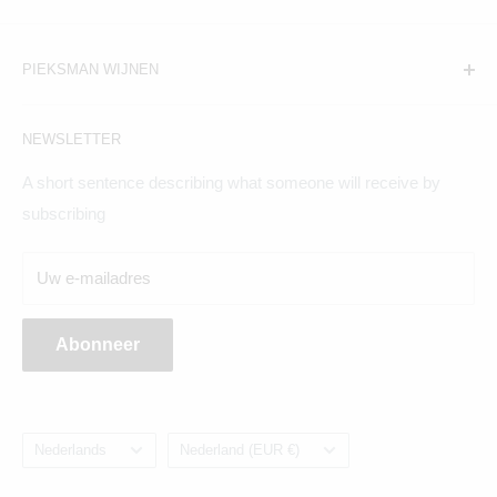
PIEKSMAN WIJNEN
Amsterdam:
NEWSLETTER
Hogeweg 19, 1098BV
A short sentence describing what someone will receive by
Maandag t/m zaterdag geopend
subscribing
Breda:
Uw e-mailadres
Ginnekenweg 354, 4835NM
Abonneer
Taal
Land/regio
Nederlands
Nederland (EUR €)