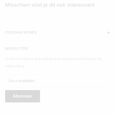
Misschien vind je dit ook interessant
PIEKSMAN WIJNEN
Amsterdam:
NEWSLETTER
Hogeweg 19, 1098BV
A short sentence describing what someone will receive by
Maandag t/m zaterdag geopend
subscribing
Breda:
Uw e-mailadres
Ginnekenweg 354, 4835NM
Abonneer