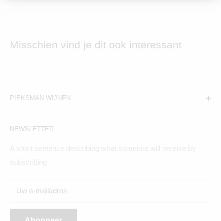
Misschien vind je dit ook interessant
PIEKSMAN WIJNEN
Amsterdam:
NEWSLETTER
Hogeweg 19, 1098BV
A short sentence describing what someone will receive by
Maandag t/m zaterdag geopend
subscribing
Breda:
Uw e-mailadres
Ginnekenweg 354, 4835NM
Abonneer