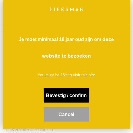
+ in winkelwagen
deze
Je moet minimaal 18 jaar oud zijn om
Beschrijving
website te bezoeken
Auxerrois staat -over het algemeen- niet bekend als een
kwaliteitsdruif. In de Elzas wordt ie vaak anoniem geblend in
Crémant. Onterecht! Auxerrois kan, mits goed gemaakt,
+
You must be
18
to visit this site
heerlijke zachte, open wijnen leveren. Deze van broertjes
Klumpp is fris, mals droog, iets zilt en subtiel aromatisch.
Bevestig / confirm
Land / streek:
Duitsland / Baden
Producent:
Weingut Klumpp
C
ancel
Druivensoort(en):
100% Auxerrois
Keurmerk:
Biologisch