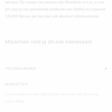
het land. De manier van werken van Bénédicte en Luc is met
het oog op een gemiddelde productie van 33hl/ha en ongeveer
120.000 flessen per jaar dan ook absoluut indrukwekkend.
Misschien vind je dit ook interessant
PIEKSMAN WIJNEN
Amsterdam:
NEWSLETTER
Hogeweg 19, 1098BV
A short sentence describing what someone will receive by
Maandag t/m zaterdag geopend
subscribing
Breda: