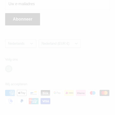
Uw e-mailadres
Ginnekenweg 354, 4835NM
Abonneer
Taal
Land/regio
Nederlands
Nederland (EUR €)
Volg ons
Wij accepteren