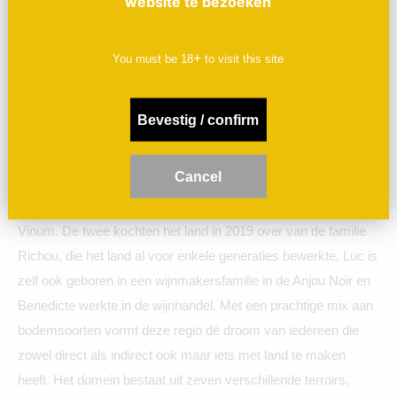
website te bezoeken
Terra Vita Vinum, iedere cuvée uniek, nooit eerder gemaakt en
bovendien slechts eenmalig. Iedere keer een ongeëvenaard
+
You must be
18
to visit this site
moment van genot. Dat is het motto van Bénédicte Petit en
Luc Briand en hun team van enthousiaste wijnboeren. Met als
Bevestig / confirm
filosofie om zo dicht mogelijk bij de natuur te blijven, wordt er
volledig biodynamisch gewerkt en enkel gebruik gemaakt van
de eigen natuurlijke gisten.
C
ancel
In het hart van de Anjou Noir, ligt het domein van Terra Vita
Vinum. De twee kochten het land in 2019 over van de familie
Richou, die het land al voor enkele generaties bewerkte. Luc is
zelf ook geboren in een wijnmakersfamilie in de Anjou Noir en
Benedicte werkte in de wijnhandel. Met een prachtige mix aan
bodemsoorten vormt deze regio dé droom van iedereen die
zowel direct als indirect ook maar iets met land te maken
heeft. Het domein bestaat uit zeven verschillende terroirs,