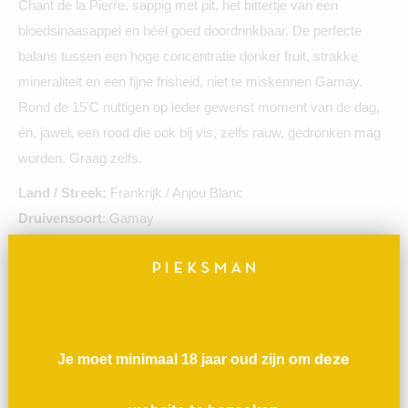
Chant de la Pierre, sappig met pit, het bittertje van een
bloedsinaasappel en héél goed doordrinkbaar. De perfecte
balans tussen een hoge concentratie donker fruit, strakke
mineraliteit en een fijne frisheid, niet te miskennen Gamay.
Rond de 15'C nuttigen op ieder gewenst moment van de dag,
én, jawel, een rood die ook bij vis, zelfs rauw, gedronken mag
worden. Graag zelfs.
Land / Streek:
Frankrijk / Anjou Blanc
Druivensoort
: Gamay
In de wijngaard
: Handmatige pluk en biodynamisch. Terroir
van grijs en groen leisteen en quartz
In de kelder
: Slechts korte periode van maceratie. De
fermentatie enkel het gebruik van de eigen natuurlijke gisten en
deels gerijpt op eiken houten vaten. Ongefilterd. Slechts 20
deze
Je moet minimaal 18 jaar oud zijn om
mg/L sulfiet toegevoegd.
Keurmerk:
Ecovin en Demeter