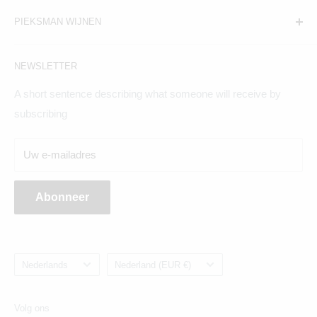
PIEKSMAN WIJNEN
Amsterdam:
NEWSLETTER
Hogeweg 19, 1098BV
A short sentence describing what someone will receive by
Maandag t/m zaterdag geopend
subscribing
Breda:
Uw e-mailadres
Ginnekenweg 354, 4835NM
Abonneer
Taal
Land/regio
Nederlands
Nederland (EUR €)
Volg ons