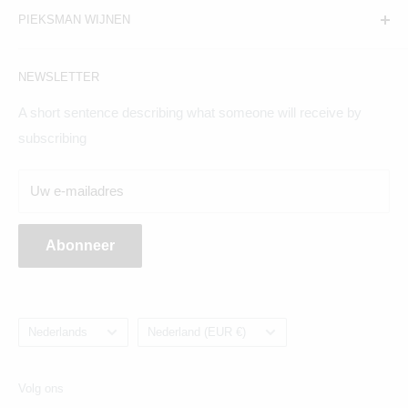
PIEKSMAN WIJNEN
Amsterdam:
NEWSLETTER
Hogeweg 19, 1098BV
A short sentence describing what someone will receive by
Maandag t/m zaterdag geopend
subscribing
Breda:
Uw e-mailadres
Ginnekenweg 354, 4835NM
Abonneer
Taal
Land/regio
Nederlands
Nederland (EUR €)
Volg ons