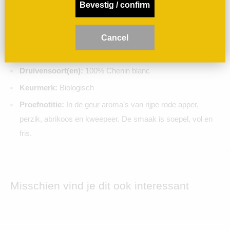
Een mooie volle rijpe Chenin uit Anjou. Droog, mineralig, beetje
Bevestig / confirm
boenwas en honing in de neus en veel rijp steenfruit!
Land / streek:
Frankrijk / Anjou (Loire)
C
ancel
Producent:
Domaine le Pas Saint Martin
Druivensoort(en):
100% Chenin blanc
Keurmerk:
Biologisch
Proefnotitie:
In de geur aroma’s van rijpe rode apper,
perzik, abrikoos en kweepeer. De smaak is soepel, vol en
fris.
Misschien vind je dit ook interessant