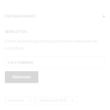
PIEKSMAN WIJNEN
Amsterdam:
NEWSLETTER
Hogeweg 19, 1098BV
A short sentence describing what someone will receive by
Maandag t/m zaterdag geopend
subscribing
Breda:
Uw e-mailadres
Ginnekenweg 354, 4835NM
Abonneer
Taal
Land/regio
Nederlands
Nederland (EUR €)