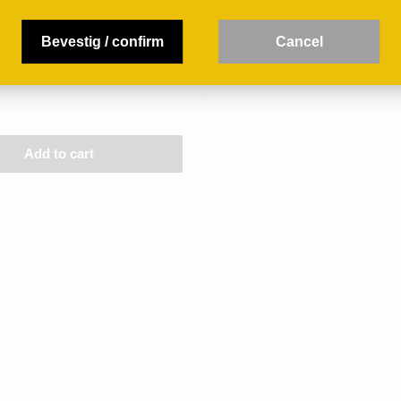
Bevestig / confirm
C
ancel
ltliner "Ried Hoher Rain"
yerhof Weingut (BD)
Add to cart