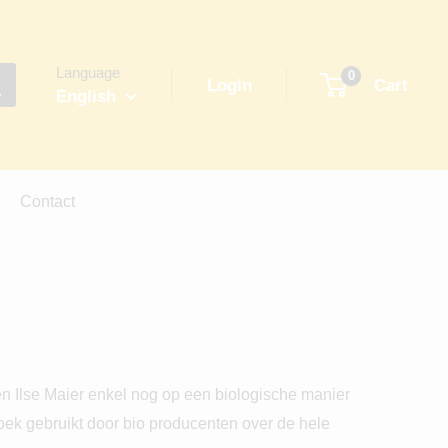
Language
0
Login
Cart
English
Contact
 en Ilse Maier enkel nog op een biologische manier
oek gebruikt door bio producenten over de hele