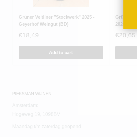
Grüner Veltliner "Stockwerk" 2025 -
Grüner Ve
Geyerhof Weingut (BD)
2024 - Ge
Sale
Sale
€18,49
€20,65
price
price
Add to cart
PIEKSMAN WIJNEN
Amsterdam:
Hogeweg 19, 1098BV
Maandag t/m zaterdag geopend