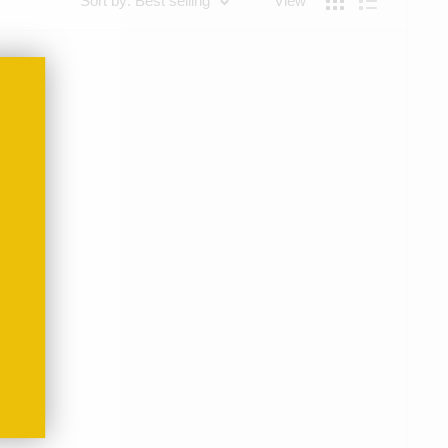
Sort by: Best selling
View