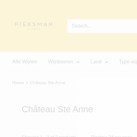
Skip
Pieksman
to
Wijnen
content
Alle Wijnen
Wijnboeren
Land
Type wi
Home
Château Ste Anne
Château Ste Anne