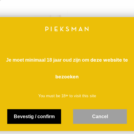
deze website te
Je moet minimaal 18 jaar oud zijn om
bezoeken
+
You must be
18
to visit this site
anc 2020 - Château Sainte
& vin nature)
Bevestig / confirm
C
ancel