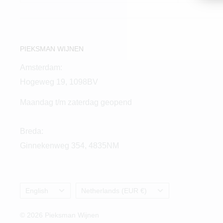
PIEKSMAN WIJNEN
Amsterdam:
Hogeweg 19, 1098BV
Maandag t/m zaterdag geopend
Breda:
Ginnekenweg 354, 4835NM
Language
Country/region
English
Netherlands (EUR €)
© 2026 Pieksman Wijnen