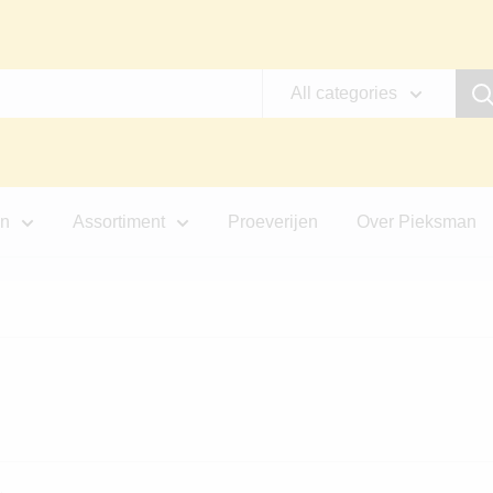
All categories
jn
Assortiment
Proeverijen
Over Pieksman