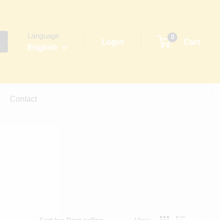
Language
0
Login
Cart
English
Contact