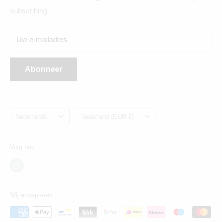
subscribing
Breda:
Uw e-mailadres
Ginnekenweg 354, 4835NM
Abonneer
Taal
Land/regio
Nederlands
Nederland (EUR €)
Volg ons
Wij accepteren