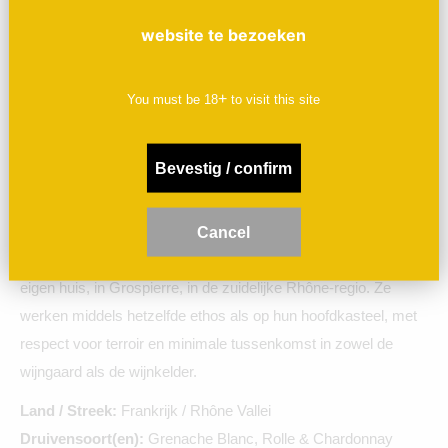
rijpere afdronk. Gevalletje écht waar voor je geld. De all-
website te bezoeken
rounder waar we allemaal op zaten te wachten. Goed in balans
dankzij de harmonieuze blend van Grenache Blanc, Rolle &
+
You must be
18
to visit this site
Chardonnay
en de rijpheid van het zuiden, zonder aan frisheid
in te boeten.
Bevestig / confirm
Cros des Calades is een nieuw wijnhuis van Florence en
Benoit Chazallon van Château de la Selve.
Ze vinifiëren zo
veel mogelijk biologische druiven van 5 verschillende
C
ancel
wijngaarden rondom in een straal van 5 kilometer om hun
eigen huis,
in Grospierre, in de zuidelijke Rhône-regio.
Ze
werken middels hetzelfde ethos als op hun hoofdkasteel, met
respect voor terroir en minimale tussenkomst in zowel de
wijngaard als de wijnkelder.
Land / Streek:
Frankrijk / Rhône Vallei
Druivensoort(en):
Grenache Blanc, Rolle & Chardonnay