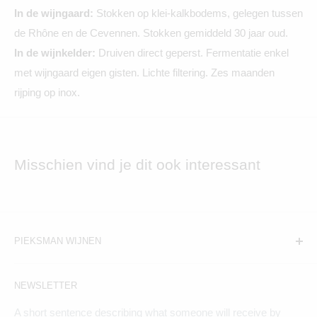
In de wijngaard:
Stokken op k
lei-kalkbodems, gelegen tussen
de Rhône en de Cevennen. Stokken gemiddeld 30 jaar oud.
In de wijnkelder:
Druiven direct geperst. Fermentatie enkel
met wijngaard eigen gisten. Lichte filtering. Zes maanden
rijping op inox.
Misschien vind je dit ook interessant
PIEKSMAN WIJNEN
Amsterdam:
NEWSLETTER
Hogeweg 19, 1098BV
A short sentence describing what someone will receive by
Maandag t/m zaterdag geopend